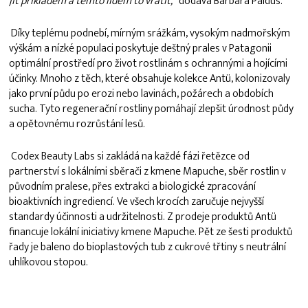
jít příkladem a těmto lidem to vrátit,
“
dodává Barbara Paldus.
Díky teplému podnebí, mírným srážkám, vysokým nadmořským
výškám a nízké populaci poskytuje deštný prales v Patagonii
optimální prostředí pro život rostlinám s ochrannými a hojícími
účinky. Mnoho z těch, které obsahuje kolekce Antü, kolonizovaly
jako první půdu po erozi nebo lavinách, požárech a obdobích
sucha. Tyto regenerační rostliny pomáhají zlepšit úrodnost půdy
a opětovnému rozrůstání lesů.
Codex Beauty Labs si zakládá na každé fázi řetězce od
partnerství s lokálními sběrači z kmene Mapuche, sběr rostlin v
původním pralese, přes extrakci a biologické zpracování
bioaktivních ingrediencí. Ve všech krocích zaručuje nejvyšší
standardy účinnosti a udržitelnosti. Z prodeje produktů Antü
financuje lokální iniciativy kmene Mapuche. Pět ze šesti produktů
řady je baleno do bioplastových tub z cukrové třtiny s neutrální
uhlíkovou stopou.