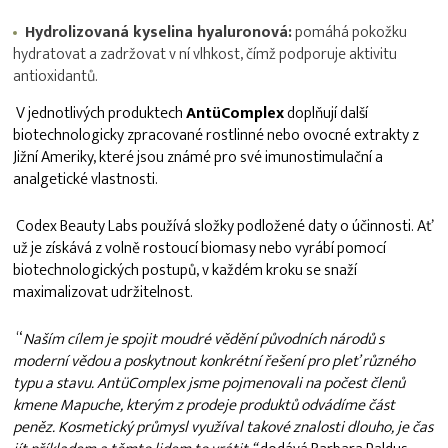
Hydrolizovaná kyselina hyaluronová:
pomáhá pokožku
hydratovat a zadržovat v ní vlhkost, čímž podporuje aktivitu
antioxidantů.
V jednotlivých produktech
AntüComplex
doplňují další
biotechnologicky zpracované rostlinné nebo ovocné extrakty z
Jižní Ameriky, které jsou známé pro své imunostimulační a
analgetické vlastnosti.
Codex Beauty Labs používá složky podložené daty o účinnosti. Ať
už je získává z volně rostoucí biomasy nebo vyrábí pomocí
biotechnologických postupů, v každém kroku se snaží
maximalizovat udržitelnost.
“
Naším cílem je spojit moudré vědění původních národů s
moderní vědou a poskytnout konkrétní řešení pro pleť různého
typu a stavu. AntüComplex jsme pojmenovali na počest členů
kmene Mapuche, kterým z prodeje produktů odvádíme část
peněz. Kosmetický průmysl využíval takové znalosti dlouho, je čas