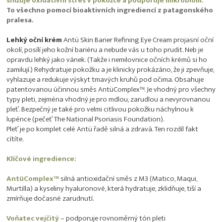
snižuje oxidativní stres v pokožce a podporuje mikrobiom.
To všechno pomocí bioaktivních ingrediencí z patagonského
pralesa.
Lehký oční krém
Antü Skin Barier Refining Eye Cream projasní oční
okolí, posílí jeho kožní bariéru a nebude vás u toho prudit. Neb je
opravdu lehký jako vánek. (Takže i nemilovnice očních krémů si ho
zamilují.) Rehydratuje pokožku a je klinicky prokázáno, že ji zpevňuje,
vyhlazuje a redukuje výskyt tmavých kruhů pod očima. Obsahuje
patentovanou účinnou směs AntüComplex™. Je vhodný pro všechny
typy pleti, zejména vhodný je pro mdlou, zarudlou a nevyrovnanou
pleť. Bezpečný je také pro velmi citlivou pokožku náchylnou k
lupénce (pečeť The National Psoriasis Foundation).
Pleť je po komplet celé Antü řadě silná a zdravá. Ten rozdíl fakt
cítíte.
Klíčové ingredience:
AntüComplex™
silná antioxidační směs z M3 (Matico, Maqui,
Murtilla) a kyseliny hyaluronové, která hydratuje, zklidňuje, tiší a
zmírňuje dočasné zarudnutí.
Voňatec vejčitý
– podporuje rovnoměrný tón pleti