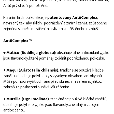
domorodců – představuje slunce, ale i světlo, moudrost a ducha,
Antü prý stvořil pohoří And.
Hlavním hrdinou kolekce je
patentovaný AntüComplex,
navržený tak, aby zklidnil podráždění a zmírnil zánět, způsobené
zejména slunečním zářením a vlivem znečištěného ovzduší.
AntüComplex ™
+
Matico (Buddleja globosa)
: obsahuje silné antioxidanty, jako
jsou flavonoidy, které pomáhají zklidnit podrážděnou pokožku.
+
Maqui (Aristotelia chilensis)
: tradičně se používá k léčbě
zánětu, obsahuje polyfenoly s vysokým obsahem antokyanů.
Může pomoci zvýšit ochranu před slunečním zářením, jelikož
zabraňuje poškození buněk UVB zářením.
+
Murtilla (Ugni molinae)
: tradičně se používá k léčbě zánětů,
obsahuje polyfenoly, jako jsou flavonoly, a je silným zdrojem
antioxidantů.