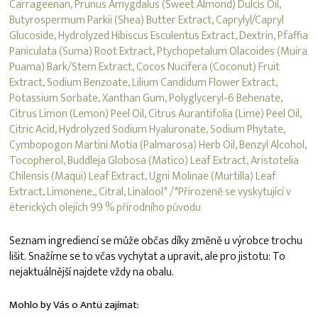
Carrageenan, Prunus Amygdalus (Sweet Almond) Dulcis Oil,
Butyrospermum Parkii (Shea) Butter Extract, Caprylyl/Capryl
Glucoside, Hydrolyzed Hibiscus Esculentus Extract, Dextrin, Pfaffia
Paniculata (Suma) Root Extract, Ptychopetalum Olacoides (Muira
Puama) Bark/Stem Extract, Cocos Nucifera (Coconut) Fruit
Extract, Sodium Benzoate, Lilium Candidum Flower Extract,
Potassium Sorbate, Xanthan Gum, Polyglyceryl-6 Behenate,
Citrus Limon (Lemon) Peel Oil, Citrus Aurantifolia (Lime) Peel Oil,
Citric Acid, Hydrolyzed Sodium Hyaluronate, Sodium Phytate,
Cymbopogon Martini Motia (Palmarosa) Herb Oil, Benzyl Alcohol,
Tocopherol, Buddleja Globosa (Matico) Leaf Extract, Aristotelia
Chilensis (Maqui) Leaf Extract, Ugni Molinae (Murtilla) Leaf
Extract, Limonene,, Citral, Linalool* /*Přirozeně se vyskytující v
éterických olejích 99 % přírodního původu
Seznam ingrediencí se může občas díky změně u výrobce trochu
lišit. Snažíme se to včas vychytat a upravit, ale pro jistotu: To
nejaktuálnější najdete vždy na obalu.
Mohlo by Vás o Antü zajímat: