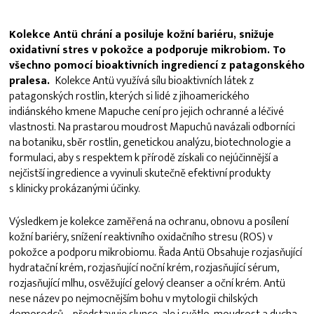
Kolekce Antü chrání a posiluje kožní bariéru, snižuje
oxidativní stres v pokožce a podporuje mikrobiom. To
všechno pomocí bioaktivních ingrediencí z patagonského
pralesa.
Kolekce Antü využívá sílu bioaktivních látek z
patagonských rostlin, kterých si lidé z jihoamerického
indiánského kmene Mapuche cení pro jejich ochranné a léčivé
vlastnosti. Na prastarou moudrost Mapuchů navázali odborníci
na botaniku, sběr rostlin, genetickou analýzu, biotechnologie a
formulaci, aby s respektem k přírodě získali co nejúčinnější a
nejčistší ingredience a vyvinuli skutečně efektivní produkty
s klinicky prokázanými účinky.
Výsledkem je kolekce zaměřená na ochranu, obnovu a posílení
kožní bariéry, snížení reaktivního oxidačního stresu (ROS) v
pokožce a podporu mikrobiomu. Řada Antü Obsahuje rozjasňující
hydratační krém, rozjasňující noční krém, rozjasňující sérum,
rozjasňující mlhu, osvěžující gelový cleanser a oční krém. Antü
nese název po nejmocnějším bohu v mytologii chilských