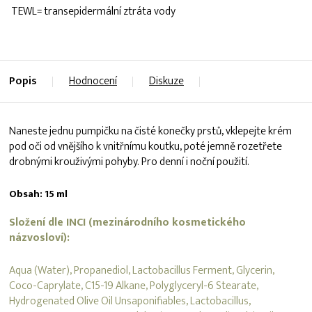
TEWL= transepidermální ztráta vody
Popis
Hodnocení
Diskuze
Naneste jednu pumpičku na čisté konečky prstů, vklepejte krém
pod oči od vnějšího k vnitřnímu koutku, poté jemně rozetřete
drobnými krouživými pohyby. Pro denní i noční použití.
Obsah: 15 ml
Složení dle INCI (mezinárodního kosmetického
názvosloví):
Aqua (Water), Propanediol, Lactobacillus Ferment, Glycerin,
Coco-Caprylate, C15-19 Alkane, Polyglyceryl-6 Stearate,
Hydrogenated Olive Oil Unsaponifiables, Lactobacillus,