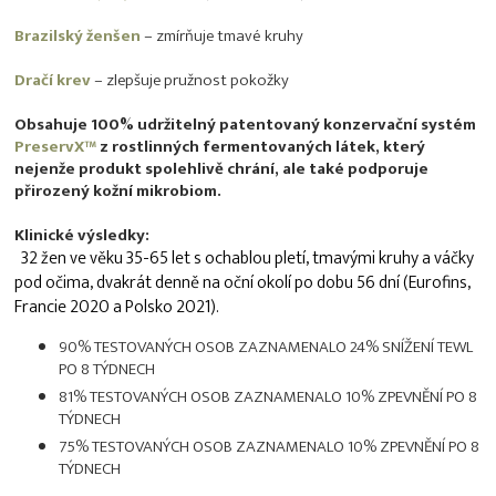
Brazilský ženšen
– zmírňuje tmavé kruhy
Dračí krev
– zlepšuje pružnost pokožky
Obsahuje 100% udržitelný patentovaný konzervační systém
PreservX™
z rostlinných fermentovaných látek, který
nejenže produkt spolehlivě chrání, ale také podporuje
přirozený kožní mikrobiom.
Klinické výsledky:
32 žen ve věku 35-65 let s ochablou pletí, tmavými kruhy a váčky
pod očima, dvakrát denně na oční okolí po dobu 56 dní (Eurofins,
Francie 2020 a Polsko 2021).
90% TESTOVANÝCH OSOB ZAZNAMENALO 24% SNÍŽENÍ TEWL
PO 8 TÝDNECH
81% TESTOVANÝCH OSOB ZAZNAMENALO 10% ZPEVNĚNÍ PO 8
TÝDNECH
75% TESTOVANÝCH OSOB ZAZNAMENALO 10% ZPEVNĚNÍ PO 8
TÝDNECH