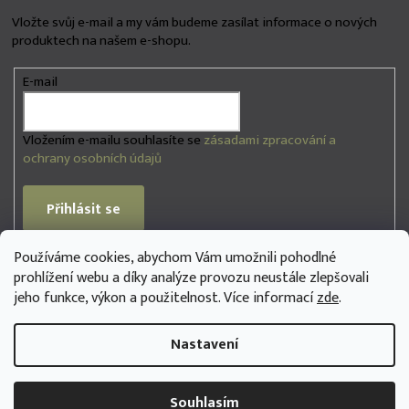
y
Vložte svůj e-mail a my vám budeme zasílat informace o nových
v
produktech na našem e-shopu.
ý
p
i
E-mail
s
u
Vložením e-mailu souhlasíte se
zásadami zpracování a
ochrany osobních údajů
Přihlásit se
Používáme cookies, abychom Vám umožnili pohodlné
PŘIJÍMÁME ONLINE PLATBY
prohlížení webu a díky analýze provozu neustále zlepšovali
jeho funkce, výkon a použitelnost. Více informací
zde
.
Nastavení
Copyright 2026
na3se.store
. Všechna práva vyhrazena.
Souhlasím