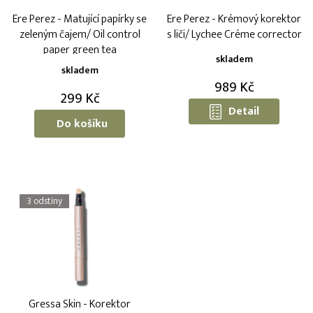
o
k
Ere Perez - Matující papírky se
Ere Perez - Krémový korektor
d
t
zeleným čajem/ Oil control
s liči/ Lychee Créme corrector
u
ů
paper green tea
k
skladem
t
skladem
ů
989 Kč
299 Kč
Detail
Do košíku
3 odstíny
Gressa Skin - Korektor