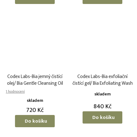
Codex Labs-Bia jemný čistící
Codex Labs-Bia exfoliační
olej/ Bia Gentle Cleansing Oil
čistící gel/ Bia Exfoliating Wash
Průměrné
skladem
hodnocení
skladem
produktu
840 Kč
720 Kč
je
5,0
Do košíku
Do košíku
z
5
hvězdiček.