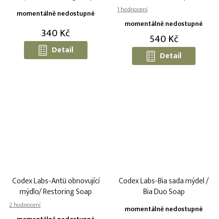
Průměrné
momentálně nedostupné
hodnocení
momentálně nedostupné
produktu
340 Kč
540 Kč
je
5,0
Detail
Detail
z
5
hvězdiček.
Codex Labs-Antü obnovující
Codex Labs-Bia sada mýdel /
mýdlo/ Restoring Soap
Bia Duo Soap
Průměrné
momentálně nedostupné
hodnocení