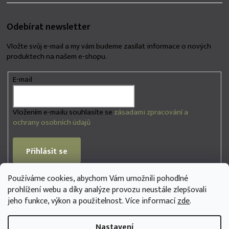
í
p
r
v
Odebírat newsletter
k
y
Vložte svůj e-mail a my vám budeme zasílat informace o nových
v
produktech na našem e-shopu.
ý
p
i
E-mail
s
u
Vložením e-mailu souhlasíte se
zásadami zpracování a
ochrany osobních údajů
Přihlásit se
Používáme cookies, abychom Vám umožnili pohodlné
PŘIJÍMÁME ONLINE PLATBY
prohlížení webu a díky analýze provozu neustále zlepšovali
jeho funkce, výkon a použitelnost. Více informací
zde
.
Nastavení