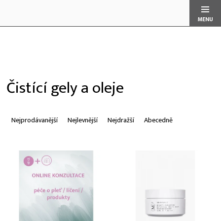
Přejít
na
obsah
Čistící gely a oleje
Ř
a
Nejprodávanější
Nejlevnější
Nejdražší
Abecedně
z
e
V
n
ý
í
p
p
i
r
s
o
p
d
r
u