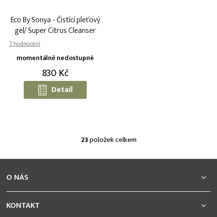
Eco By Sonya - Čistící pleťový
gel/ Super Citrus Cleanser
Průměrné
hodnocení
momentálně nedostupné
produktu
830 Kč
je
4,9
Detail
z
5
hvězdiček.
23
položek celkem
O
v
l
Z
á
á
O NÁS
d
p
a
a
c
t
KONTAKT
í