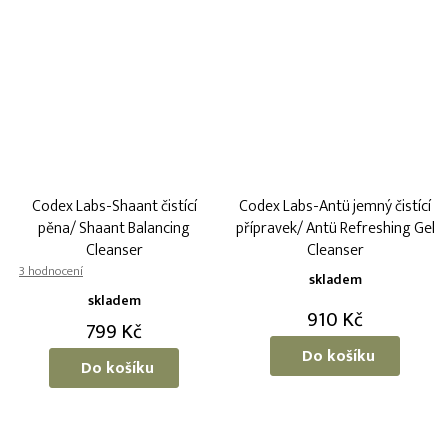
Codex Labs-Shaant čistící
Codex Labs-Antü jemný čistící
pěna/ Shaant Balancing
přípravek/ Antü Refreshing Gel
Cleanser
Cleanser
Průměrné
skladem
hodnocení
skladem
produktu
910 Kč
799 Kč
je
5,0
Do košíku
Do košíku
z
5
hvězdiček.