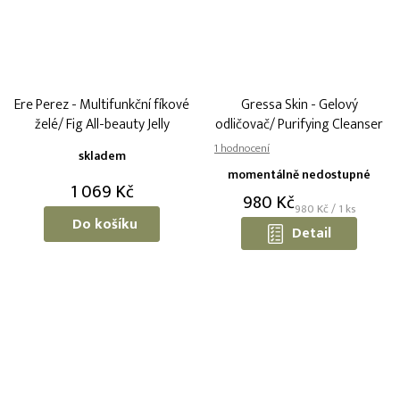
Ere Perez - Multifunkční fíkové
Gressa Skin - Gelový
želé/ Fig All-beauty Jelly
odličovač/ Purifying Cleanser
Průměrné
skladem
hodnocení
momentálně nedostupné
produktu
1 069 Kč
980 Kč
je
Měrná
980 Kč / 1 ks
4,0
Do košíku
cena:
Detail
z
5
hvězdiček.