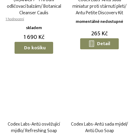
odličovací balzám/ Botanical
miniatur proti stárnutí pleti/
Cleanser Caulis
Antu Petite Discovery Kit
Průměrné
momentálně nedostupné
hodnocení
skladem
produktu
265 Kč
1 690 Kč
je
5,0
Detail
Do košíku
z
5
hvězdiček.
Codex Labs-Antü osvěžující
Codex Labs-Antü sada mýdel/
mýdlo/ Refreshing Soap
Antü Duo Soap