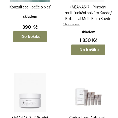
o
k
Konzultace - péče o pleť
(M)ANASI 7 - Přírodní
d
t
multifunkční balzám Kaede/
u
ů
skladem
Botanical Multi Balm Kaede
k
Průměrné
Microbioskin™
t
390 Kč
hodnocení
ů
skladem
produktu
Do košíku
1 850 Kč
je
5,0
Do košíku
z
5
hvězdiček.
(M)ANASI 7 - Přírodní
Codex Labs-Antu sada