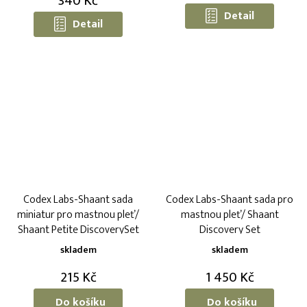
340 Kč
5,0
Detail
Detail
z
5
hvězdiček.
Codex Labs-Shaant sada
Codex Labs-Shaant sada pro
miniatur pro mastnou pleť/
mastnou pleť/ Shaant
Shaant Petite DiscoverySet
Discovery Set
skladem
skladem
215 Kč
1 450 Kč
Do košíku
Do košíku