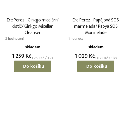
Ere Perez - Ginkgo micelární
Ere Perez - Papájová SOS
čistič/ Ginkgo Micellar
marmeláda/ Papya SOS
Cleanser
Marmelade
Průměrné
Průměrné
hodnocení
hodnocení
skladem
skladem
produktu
produktu
1 259 Kč
1 029 Kč
je
je
Měrná
Měrná
1 259 Kč / 1 ks
1 029 Kč / 1 ks
5,0
5,0
cena:
cena:
Do košíku
Do košíku
z
z
5
5
hvězdiček.
hvězdiček.