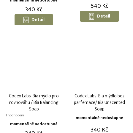
momentálně nedostupné
produktu
540 Kč
340 Kč
je
5,0
Detail
Detail
z
5
hvězdiček.
Codex Labs-Bia mýdlo pro
Codex Labs-Bia mýdlo bez
rovnováhu / Bia Balancing
parfemace/ Bia Unscented
Soap
Soap
Průměrné
momentálně nedostupné
hodnocení
momentálně nedostupné
produktu
340 Kč
je