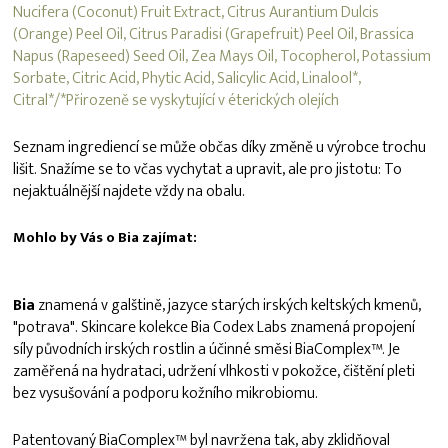
Nucifera (Coconut) Fruit Extract, Citrus Aurantium Dulcis
(Orange) Peel Oil, Citrus Paradisi (Grapefruit) Peel Oil, Brassica
Napus (Rapeseed) Seed Oil, Zea Mays Oil, Tocopherol, Potassium
Sorbate, Citric Acid, Phytic Acid, Salicylic Acid, Linalool*,
Citral*/*Přirozeně se vyskytující v éterických olejích
Seznam ingrediencí se může občas díky změně u výrobce trochu
lišit. Snažíme se to včas vychytat a upravit, ale pro jistotu: To
nejaktuálnější najdete vždy na obalu.
Mohlo by Vás o Bia zajímat:
Bia
znamená v galštině, jazyce starých irských keltských kmenů,
"potrava". Skincare kolekce Bia Codex Labs znamená propojení
síly původních irských rostlin a účinné směsi BiaComplex™. Je
zaměřená na hydrataci, udržení vlhkosti v pokožce, čištění pleti
bez vysušování a podporu kožního mikrobiomu.
Patentovaný BiaComplex™️ byl navržena tak, aby zklidňoval