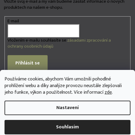
Vložte svůj e-mail a my vám budeme zasílat informace o nových
produktech na našem e-shopu.
E-mail
Vložením e-mailu souhlasíte se
zásadami zpracování a
ochrany osobních údajů
Přihlásit se
Používáme cookies, abychom Vám umožnili pohodlné
PŘIJÍMÁME ONLINE PLATBY
prohlížení webu a díky analýze provozu neustále zlepšovali
jeho funkce, výkon a použitelnost. Více informací
zde
.
Nastavení
Copyright 2026
na3se.store
. Všechna práva vyhrazena.
Souhlasím
Vytvořil Shoptet