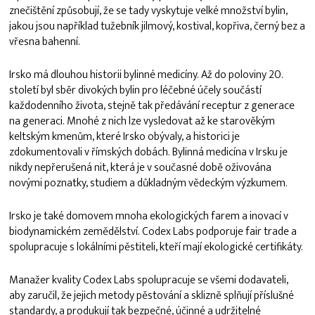
znečištění způsobují, že se tady vyskytuje velké množství bylin,
jakou jsou například tužebník jilmový, kostival, kopřiva, černý bez a
vřesna bahenní.
Irsko má dlouhou historii bylinné medicíny. Až do poloviny 20.
století byl sběr divokých bylin pro léčebné účely součástí
každodenního života, stejně tak předávání receptur z generace
na generaci. Mnohé z nich lze vysledovat až ke starověkým
keltským kmenům, které Irsko obývaly, a historici je
zdokumentovali v římských dobách. Bylinná medicína v Irsku je
nikdy nepřerušená nit, která je v současné době oživována
novými poznatky, studiem a důkladným vědeckým výzkumem.
Irsko je také domovem mnoha ekologických farem a inovací v
biodynamickém zemědělství. Codex Labs podporuje fair trade a
spolupracuje s lokálními pěstiteli, kteří mají ekologické certifikáty.
Manažer kvality Codex Labs spolupracuje se všemi dodavateli,
aby zaručil, že jejich metody pěstování a sklizně splňují příslušné
standardy, a produkují tak bezpečné, účinné a udržitelné