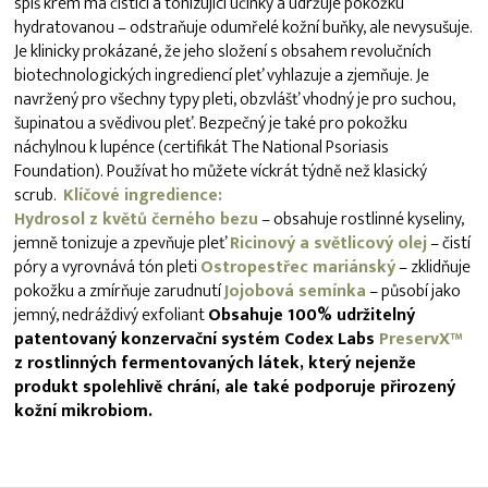
spíš krém má čistící a tonizující účinky a udržuje pokožku
hydratovanou – odstraňuje odumřelé kožní buňky, ale nevysušuje.
Je klinicky prokázané, že jeho složení s obsahem revolučních
biotechnologických ingrediencí pleť vyhlazuje a zjemňuje. Je
navržený pro všechny typy pleti, obzvlášť vhodný je pro suchou,
šupinatou a svědivou pleť. Bezpečný je také pro pokožku
náchylnou k lupénce (certifikát The National Psoriasis
Foundation). Používat ho můžete víckrát týdně než klasický
scrub.
Klíčové ingredience:
Hydrosol z květů černého bezu
– obsahuje rostlinné kyseliny,
jemně tonizuje a zpevňuje pleť
Ricinový a světlicový olej
– čistí
póry a vyrovnává tón pleti
Ostropestřec mariánský
– zklidňuje
pokožku a zmírňuje zarudnutí
Jojobová semínka
– působí jako
jemný, nedráždivý exfoliant
Obsahuje 100% udržitelný
patentovaný konzervační systém Codex Labs
PreservX™
z rostlinných fermentovaných látek, který nejenže
produkt spolehlivě chrání, ale také podporuje přirozený
kožní mikrobiom.