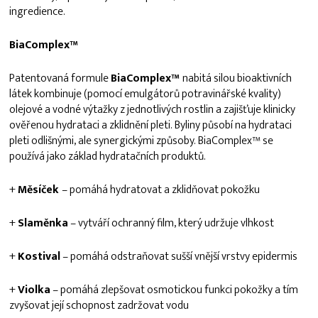
ingredience.
BiaComplex
™
Patentovaná formule
BiaComplex
™
nabitá silou bioaktivních
látek kombinuje (pomocí emulgátorů potravinářské kvality)
olejové a vodné výtažky z jednotlivých rostlin a zajišťuje klinicky
ověřenou hydrataci a zklidnění pleti. Byliny působí na hydrataci
pleti odlišnými, ale synergickými způsoby. BiaComplex™ se
používá jako základ hydratačních produktů.
+
Měsíček
– pomáhá hydratovat a zklidňovat pokožku
+
Slaměnka
– vytváří ochranný film, který udržuje vlhkost
+
Kostival
– pomáhá odstraňovat sušší vnější vrstvy epidermis
+
Violka
– pomáhá zlepšovat osmotickou funkci pokožky a tím
zvyšovat její schopnost zadržovat vodu