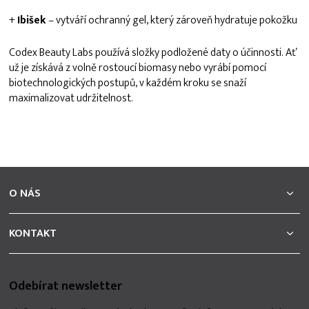
+
Ibišek
– vytváří ochranný gel, který zároveň hydratuje pokožku
Codex Beauty Labs používá složky podložené daty o účinnosti. Ať
už je získává z volně rostoucí biomasy nebo vyrábí pomocí
biotechnologických postupů, v každém kroku se snaží
maximalizovat udržitelnost.
Z
á
O NÁS
p
a
t
KONTAKT
í
Odebírat newsletter