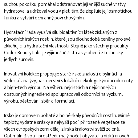
suchou pokožku, pomáhal odstraňovat její vnější suché vrstvy,
hydratoval a udržoval vodu v pleti tím, že zlepšuje její osmotickou
funkci a vytváří ochranný povrchový film.
Hydratační řada využívá sílu bioaktivních látek získaných z
původních irských rostlin, které jsou dlouhodobě ceněny pro své
zklidňující a hydratační vlastnosti. Stejně jako všechny produkty
Codex Beauty Labs je výjimečně čistá a vyrobená z technicky
jedlých surovin.
Inovativní kolekce propojuje staré irské znalosti o bylinách a
vědecké analýzy, partnerství s lokálními ekologickými producenty
a high-tech výrobu. Na výběru nejčistších a nejúčinnějších
dostupných ingrediencí spolupracovali odborníci na výzkum,
výrobu, pěstování, sběr a formulaci.
Irsko je domovem bohaté a hojné škály původních rostlin. Mírné
teploty, vydatné srážky a nejvyšší podíl přirozené vegetace ze
všech evropských zemí dělají z Irska království svěží zeleně.
Optimální životní prostředí, malý počet obyvatel a nízká úroveň