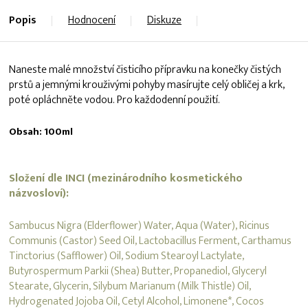
Popis
Hodnocení
Diskuze
Naneste malé množství čisticího přípravku na konečky čistých
prstů a jemnými krouživými pohyby masírujte celý obličej a krk,
poté opláchněte vodou. Pro každodenní použití.
Obsah: 100ml
Složení dle INCI (mezinárodního kosmetického
názvosloví):
Sambucus Nigra (Elderflower) Water, Aqua (Water), Ricinus
Communis (Castor) Seed Oil, Lactobacillus Ferment, Carthamus
Tinctorius (Safflower) Oil, Sodium Stearoyl Lactylate,
Butyrospermum Parkii (Shea) Butter, Propanediol, Glyceryl
Stearate, Glycerin, Silybum Marianum (Milk Thistle) Oil,
Hydrogenated Jojoba Oil, Cetyl Alcohol, Limonene*, Cocos