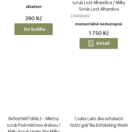
scrub Lost Alhambra / Milky
skladem
Scrub Lost Alhambra
Průměrné
390 Kč
hodnocení
momentálně nedostupné
produktu
Do košíku
1 750 Kč
je
5,0
Detail
z
5
hvězdiček.
Refeel NATURALS - Mléčný
Codex Labs-Bia exfoliační
scrub Pod mléčnou dráhou /
čistící gel/ Bia Exfoliating Wash
Milky Scrub Under the Milky