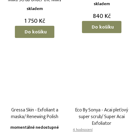
skladem
way
skladem
840 Kč
1 750 Kč
Do košíku
Do košíku
Gressa Skin - Exfoliant a
Eco By Sonya - Acai pleťový
maska/ Renewing Polish
super scrub/ Super Acai
Exfoliator
momentálně nedostupné
Průměrné
hodnocení