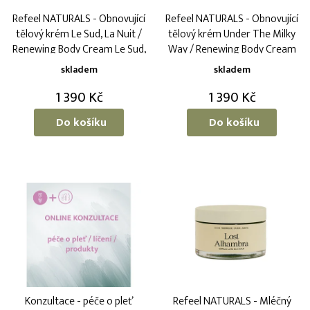
o
k
Refeel NATURALS - Obnovující
Refeel NATURALS - Obnovující
d
t
tělový krém Le Sud, La Nuit /
tělový krém Under The Milky
u
ů
Renewing Body Cream Le Sud,
Way / Renewing Body Cream
k
La Nuit
Under the Milky way
t
skladem
skladem
ů
1 390 Kč
1 390 Kč
Do košíku
Do košíku
Konzultace - péče o pleť
Refeel NATURALS - Mléčný