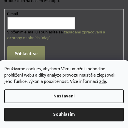
produktech na našem e-shopu.
ý
p
i
E-mail
s
u
Vložením e-mailu souhlasíte se
zásadami zpracování a
ochrany osobních údajů
Přihlásit se
Používáme cookies, abychom Vám umožnili pohodlné
PŘIJÍMÁME ONLINE PLATBY
prohlížení webu a díky analýze provozu neustále zlepšovali
jeho funkce, výkon a použitelnost. Více informací
zde
.
Nastavení
Copyright 2026
na3se.store
. Všechna práva vyhrazena.
Souhlasím
Vytvořil Shoptet