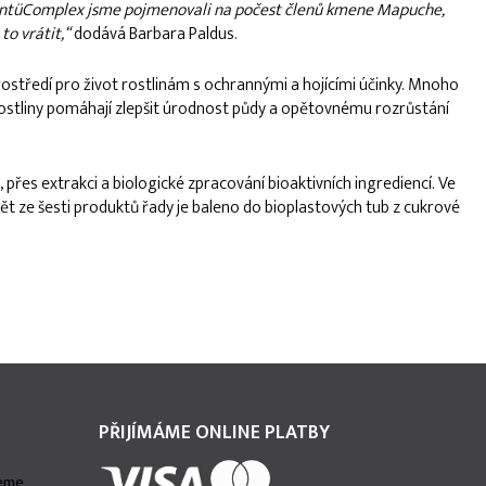
. AntüComplex jsme pojmenovali na počest členů kmene Mapuche,
to vrátit,
“
dodává Barbara Paldus.
středí pro život rostlinám s ochrannými a hojícími účinky. Mnoho
 rostliny pomáhají zlepšit úrodnost půdy a opětovnému rozrůstání
přes extrakci a biologické zpracování bioaktivních ingrediencí. Ve
Pět ze šesti produktů řady je baleno do bioplastových tub z cukrové
PŘIJÍMÁME ONLINE PLATBY
deme