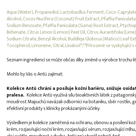
Aqua (Water), Propanediol, Lactobacillus Ferment, Coco-Caprylate|
Alcohol, Cocos Nucifera (Coconut) Fruit Extract, Pfaffia Panicula
Sodium Benzoate, Pfaffia Paniculata (Suma) Root Extract, Ptycho
Behenate, Citrus Limon (Lemon) Peel Oil, Citrus Aurantifolia (Lim
Sodium Citrate, Benzyl Alcohol, Buddleja Globosa (Matico) Leaf Ext
Tocopherol, Limonene, Citral, Linalool*/*Přirozeně se vyskytující v
Seznam ingrediencí se může občas díky změně u výrobce trochu lišit
Mohlo by Vás o Antü zajímat:
Kolekce Antü chrání a posiluje kožní bariéru, snižuje oxi
pralesa.
Kolekce Antü využívá sílu bioaktivních látek z patagonsk
moudrost Mapuchů navázali odborníci na botaniku, sběr rostlin, gene
efektivní produkty s klinicky prokázanými účinky.
Výsledkem je kolekce zaměřená na ochranu, obnovu a posílení kožn
krém, rozjasňující noční krém, rozjasňující sérum, rozjasňující ml