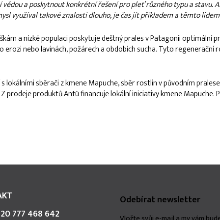
í vědou a poskytnout konkrétní řešení pro pleť různého typu a stavu
 využíval takové znalosti dlouho, je čas jít příkladem a těmto lidem 
 a nízké populaci poskytuje deštný prales v Patagonii optimální pro
 po erozi nebo lavinách, požárech a obdobích sucha. Tyto regenerační
s lokálními sběrači z kmene Mapuche, sběr rostlin v původním pralese, 
i. Z prodeje produktů Antü financuje lokální iniciativy kmene Mapuche. 
AKT
Odebírat newsletter
20 777 468 642
Vložte svůj e-mail a my vám bu