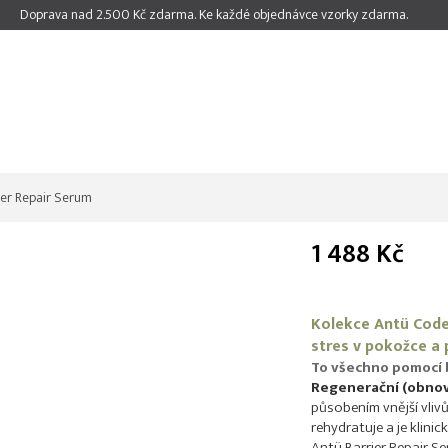
Doprava nad 2.500 Kč zdarma. Ke každé objednávce vzorky zdarma.
ier Repair Serum
1 488 Kč
Měrná
cena:
Kolekce Antü Codex
stres v pokožce a
To všechno pomocí b
Regenerační (obnov
působením vnější vli
rehydratuje a je klini
Antü Barrier Repair S