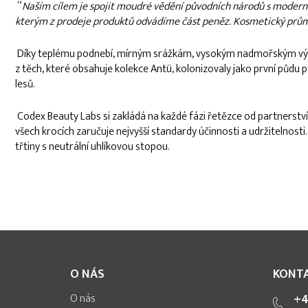
“
Naším cílem je spojit moudré vědění původních národů s modern
kterým z prodeje produktů odvádíme část peněz. Kosmetický průmysl
Díky teplému podnebí, mírným srážkám, vysokým nadmořským výškám
z těch, které obsahuje kolekce Antü, kolonizovaly jako první půdu
lesů.
Codex Beauty Labs si zakládá na každé fázi řetězce od partnerství 
všech krocích zaručuje nejvyšší standardy účinnosti a udržitelnost
třtiny s neutrální uhlíkovou stopou.
Z
á
p
O NÁS
KONT
a
t
O nás
+4