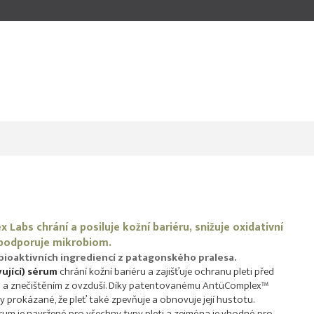
 Labs chrání a posiluje kožní bariéru, snižuje oxidativní
 podporuje mikrobiom.
ioaktivních ingrediencí z patagonského pralesa.
ující) sérum
chrání kožní bariéru a zajišťuje ochranu pleti před
vů a znečištěním z ovzduší. Díky patentovanému AntüComplex™
cky prokázané, že pleť také zpevňuje a obnovuje její hustotu.
erum je navržené pro všechny typy pleti a zejména je vhodné pro