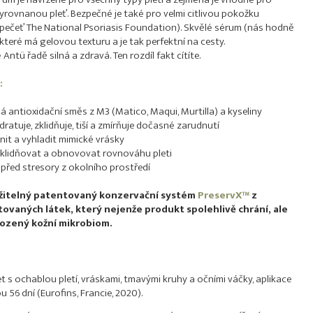
yrovnanou pleť. Bezpečné je také pro velmi citlivou pokožku
pečeť The National Psoriasis Foundation). Skvělé sérum (nás hodně
 které má gelovou texturu a je tak perfektní na cesty.
 Antü řadě silná a zdravá. Ten rozdíl fakt cítíte.
:
ná antioxidační směs z M3 (Matico, Maqui, Murtilla) a kyseliny
ratuje, zklidňuje, tiší a zmírňuje dočasné zarudnutí
it a vyhladit mimické vrásky
klidňovat a obnovovat rovnováhu pleti
 před stresory z okolního prostředí
žitelný patentovaný konzervační systém
PreservX™
z
ovaných látek, který nejenže produkt spolehlivě chrání, ale
rozený kožní mikrobiom.
et s ochablou pletí, vráskami, tmavými kruhy a očními váčky, aplikace
56 dní (Eurofins, Francie, 2020).