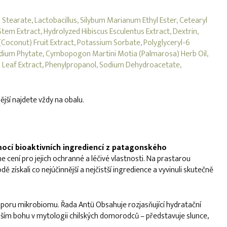
Stearate, Lactobacillus, Silybum Marianum Ethyl Ester, Cetearyl
tem Extract, Hydrolyzed Hibiscus Esculentus Extract, Dextrin,
Coconut) Fruit Extract, Potassium Sorbate, Polyglyceryl-6
, Sodium Phytate, Cymbopogon Martini Motia (Palmarosa) Herb Oil,
la) Leaf Extract, Phenylpropanol, Sodium Dehydroacetate,
ější najdete vždy na obalu.
omocí bioaktivních ingrediencí z patagonského
e cení pro jejich ochranné a léčivé vlastnosti. Na prastarou
získali co nejúčinnější a nejčistší ingredience a vyvinuli skutečně
odporu mikrobiomu. Řada Antü Obsahuje rozjasňující hydratační
nějším bohu v mytologii chilských domorodců – představuje slunce,