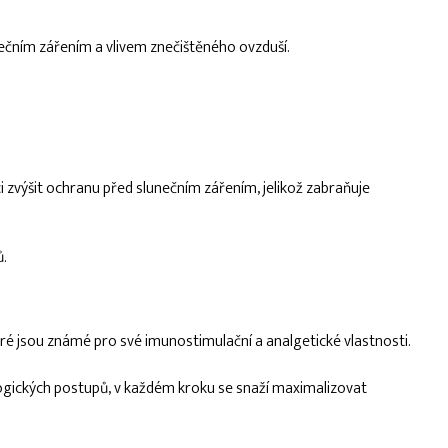
nečním zářením a vlivem znečištěného ovzduší.
zvýšit ochranu před slunečním zářením, jelikož zabraňuje
ů.
eré jsou známé pro své imunostimulační a analgetické vlastnosti.
logických postupů, v každém kroku se snaží maximalizovat