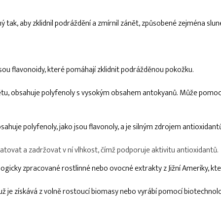
ý tak, aby zklidnil podráždění a zmírnil zánět, způsobené zejména slu
 jsou flavonoidy, které pomáhají zklidnit podrážděnou pokožku.
ánětu, obsahuje polyfenoly s vysokým obsahem antokyanů. Může pomoci 
bsahuje polyfenoly, jako jsou flavonoly, a je silným zdrojem antioxidant
vat a zadržovat v ní vlhkost, čímž podporuje aktivitu antioxidantů.
ologicky zpracované rostlinné nebo ovocné extrakty z Jižní Ameriky, kt
už je získává z volně rostoucí biomasy nebo vyrábí pomocí biotechno