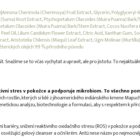
Annona Cherimola (Cherimoya) Fruit Extract, Glycerin, Polyglyceryl-6 
ta (Suma) Root Extract, Ptychopetalum Olacoides (Muira Puama) Bark/S
petalum Olacoides (Muira Puama) Bark/Stem Extract, Cocos Nucifera (
e) Peel Oil, Lilium Candidum Flower Extract, Citric Acid, Xanthan Gum
ract, Aristotelia Chilensis (Maqui) Leaf Extract, Ugni Molinae (Murtil
 éterických olejích 99 % přírodního původu
. Snažíme se to včas vychytat a upravit, ale pro jistotu: To nejaktuáln
dativní stres v pokožce a podporuje mikrobiom. To všechno p
ých rostlin, kterých si lidé z jihoamerického indiánského kmene Mapuch
tickou analýzu, biotechnologie a formulaci, aby s respektem k přírodě 
í bariéry, snížení reaktivního oxidačního stresu (ROS) v pokožce a p
hu, osvěžující gelový cleanser a oční krém. Antü nese název po nejmoc