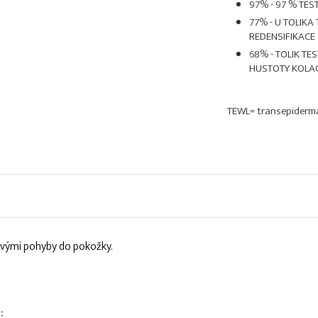
97% - 97 % TE
77% - U TOLIK
REDENSIFIKACE
68% - TOLIK T
HUSTOTY KOLA
TEWL= transepidermá
uživými pohyby do pokožky.
: