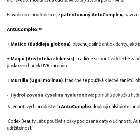
ale i světlo, moudrost a ducha, Antü prý stvořil pohoří And.
Hlavním hrdinou kolekce je
patentovaný AntüComplex,
navržen
AntüComplex ™
+
Matico (Buddleja globosa)
: obsahuje silné antioxidanty, jako
+
Maqui (Aristotelia chilensis)
: tradičně se používá k léčbě z
poškození buněk UVB zářením.
+
Murtilla (Ugni molinae)
: tradičně se používá k léčbě zánětů, o
Hydrolizovaná kyselina hyaluronová:
pomáhá pokožku hydrato
V jednotlivých produktech
AntüComplex
doplňují další biotechn
Codex Beauty Labs používá složky podložené daty o účinnosti. Ať 
udržitelnost.