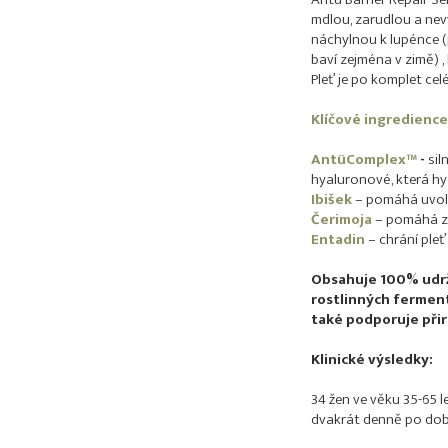
mdlou, zarudlou a nev
náchylnou k lupénce (
baví zejména v zimě) ,
Pleť je po komplet celé
Klíčové ingredience
AntüComplex™
-
sil
hyaluronové, která hyd
Ibišek
– pomáhá uvoln
Čerimoja
– pomáhá z
Entadin
– chrání pleť
Obsahuje 100% udr
rostlinných ferment
také podporuje při
Klinické výsledky:
34 žen ve věku 35-65 l
dvakrát denně po dobu 