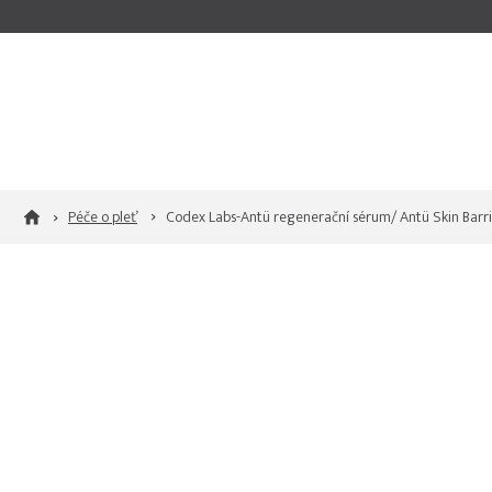
Přejít
na
obsah
Péče o pleť
Codex Labs-Antü regenerační sérum/ Antü Skin Barr