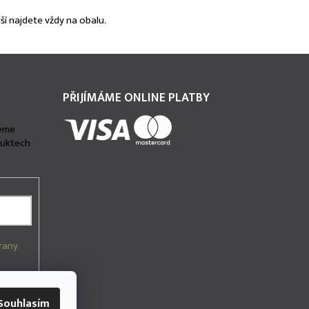
ší najdete vždy na obalu.
PŘIJÍMÁME ONLINE PLATBY
deme
duktech
rany
Souhlasím