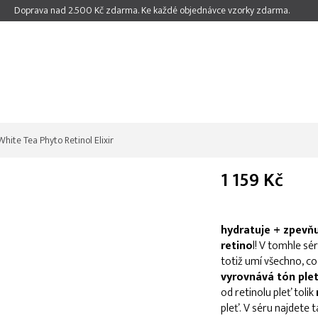
Doprava nad 2.500 Kč zdarma. Ke každé objednávce vzorky zdarma.
White Tea Phyto Retinol Elixir
1 159 Kč
Měrná
cena:
hydratuje + zpevňu
retino
l! V tomhle sé
totiž umí všechno, co
vyrovnává tón pleti
od retinolu pleť tolik
pleť. V séru najdete 