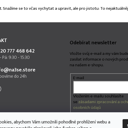
 Snažíme se to včas vychytat a upravit, ale pro jistotu: To nejaktuálněj
AKT
Odebírat newsletter
20 777 468 642
Vložte svůj e-mail a my vám bu
- Pá: 9:30 - 15:30
zasílat informace o nových pro
na našem e-shopu.
fo@na3se.store
povíme do 24h
E-mail
Vložením e-mailu souhlasíte
se
zásadami zpracování a och
osobních údajů
okies, abychom Vám umožnili pohodlné prohlížení webu a
Přihlásit se