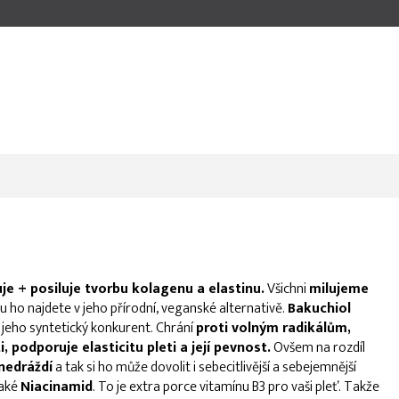
je + posiluje tvorbu kolagenu a elastinu.
Všichni
milujeme
ru ho najdete v jeho přírodní, veganské alternativě.
Bakuchiol
 jeho syntetický konkurent. Chrání
proti volným radikálům,
, podporuje elasticitu pleti a její pevnost.
Ovšem na rozdíl
nedráždí
a tak si ho může dovolit i sebecitlivější a sebejemnější
také
Niacinamid
. To je extra porce vitamínu B3 pro vaši pleť. Takže