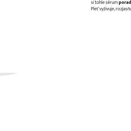
si tohle sérum
porad
Pleť vyživuje, rozjasň