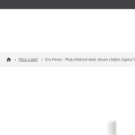
Přejít
na
obsah
Péče o pleť
Ere Perez - Phyto Retinol elixír sérum s bílým čajem/ 