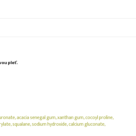
vou pleť.
aluronate, acacia senegal gum, xanthan gum, cocoyl proline,
aprylate, squalane, sodium hydroxide, calcium gluconate,