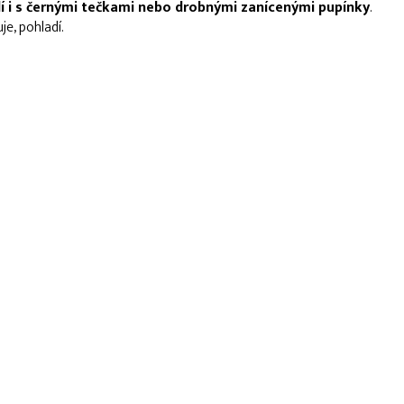
í i s černými tečkami nebo drobnými zanícenými pupínky
.
uje, pohladí.