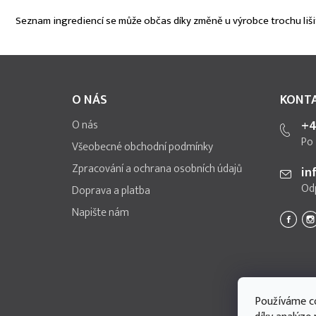
Seznam ingrediencí se může občas díky změně u výrobce trochu lišit.
Z
á
p
O NÁS
KONT
a
t
O nás
+4
í
Po 
Všeobecné obchodní podmínky
Zpracování a ochrana osobních údajů
in
Od
Doprava a platba
Napište nám
Používáme co