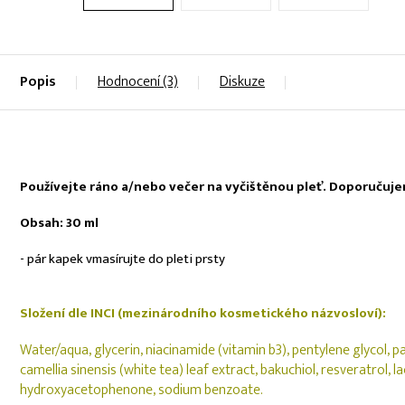
Popis
Hodnocení (3)
Diskuze
Používejte ráno a/nebo večer na vyčištěnou pleť. Doporučujeme
Obsah: 30 ml
- pár kapek vmasírujte do pleti prsty
Složení dle INCI (mezinárodního kosmetického názvosloví):
Water/aqua
, glycerin, niacinamide (vitamin b3), pentylene glycol
camellia sinensis (white tea) leaf extract, bakuchiol, resveratrol, 
hydroxyacetophenone, sodium benzoate.