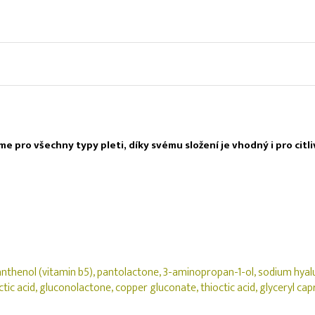
 pro všechny typy pleti, díky svému složení je vhodný i pro citli
, panthenol (vitamin b5), pantolactone, 3-aminopropan-1-ol, sodium hy
lactic acid, gluconolactone, copper gluconate, thioctic acid, glyceryl c