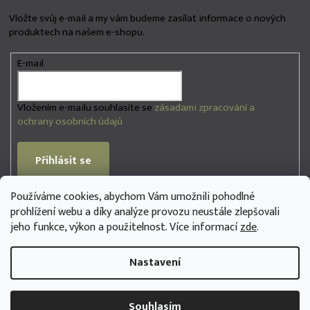
Vložte svůj e-mail a my vám budeme zasílat informace o nových
produktech na našem e-shopu.
E-mail
Vložením e-mailu souhlasíte se
zásadami zpracování a
ochrany osobních údajů
Přihlásit se
Používáme cookies, abychom Vám umožnili pohodlné
PŘIJÍMÁME ONLINE PLATBY
prohlížení webu a díky analýze provozu neustále zlepšovali
jeho funkce, výkon a použitelnost. Více informací
zde
.
Nastavení
Copyright 2026
na3se.store
. Všechna práva vyhrazena.
Souhlasím