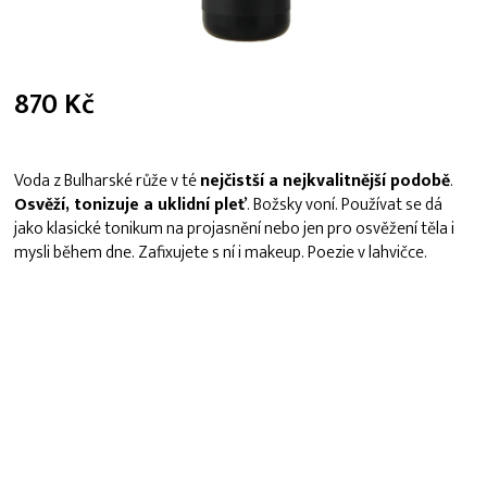
870 Kč
Měrná
cena:
Voda z Bulharské růže v té
nejčistší a nejkvalitnější podobě
.
Osvěží, tonizuje a uklidní pleť
. Božsky voní. Používat se dá
jako klasické tonikum na projasnění nebo jen pro osvěžení těla i
mysli během dne. Zafixujete s ní i makeup. Poezie v lahvičce.