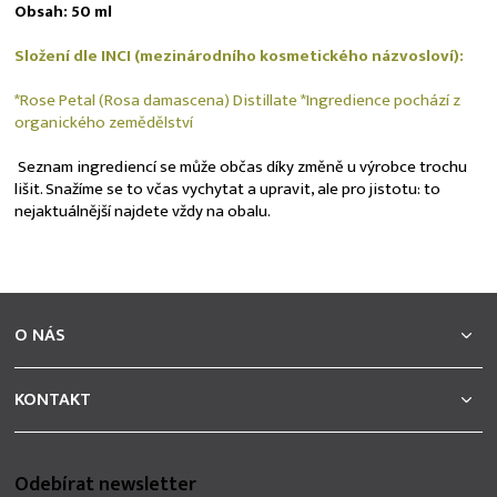
Obsah: 50 ml
Složení dle INCI (mezinárodního kosmetického názvosloví):
*Rose Petal (Rosa damascena) Distillate *Ingredience pochází z
organického zemědělství
Seznam ingrediencí se může občas díky změně u výrobce trochu
lišit. Snažíme se to včas vychytat a upravit, ale pro jistotu: to
nejaktuálnější najdete vždy na obalu.
Z
á
O NÁS
p
a
t
KONTAKT
í
Odebírat newsletter