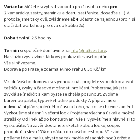
Varianta:
Můžete si vybrat variantu pro 1 osobu nebo
pro
2
kamarádky, sestry, maminku a dceru, sestřenice....dosaďte si:-). A
protože jsme taky dvě, zvládneme
až 4
účastnice najednou (pro 4 si
stačí dát workshop pro dva do košíku 2x).
Doba trvání:
2,5 hodiny
Termín
si společně domluvíme na
info@na3se.store
.
Na službu vystavíme dárkový poukaz dle vašeho přání.
Vše si přivezeme.
Doprava po Praze je zdarma. Mimo Prahu 8,50 Kč/ km.
V klidu Vašeho domova si s jednou z nás projdete svou dekorativní
taštičku, zvyky a časové možnosti pro líčení. Probereme, jak jste
zvyklá se (ne)líčit a kam byste se chtěla posunout. Zvolíme
barevnou paletu, typově vhodné produkty. A připravíme si
individuální plán společného času a toho, na co se chceme zaměřit.
Vyzkoušíme si denní i večerní look. Projdeme všechna úskalí a možné
strašáky. Od linek až po konturování. Vše si vysvětlíme a hlavně si to
vyzkoušíte. Na závěr dostanete sketche obou looků, soupis
produktů a slevu 10% na nákup do našeho e-shopu. Vše vám
pošleme i do e-mailu, abyste se tak mohla zásadních bodů držet a